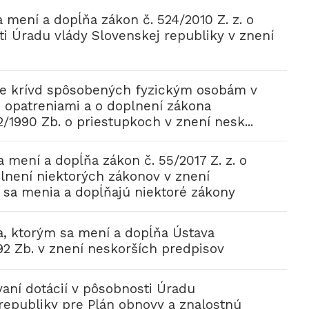
 mení a dopĺňa zákon č. 524/2010 Z. z. o
ti Úradu vlády Slovenskej republiky v znení
ave krívd spôsobených fyzickým osobám v
i opatreniami a o doplnení zákona
/1990 Zb. o priestupkoch v znení nesk...
 mení a dopĺňa zákon č. 55/2017 Z. z. o
lnení niektorých zákonov v znení
 sa menia a dopĺňajú niektoré zákony
, ktorým sa mení a dopĺňa Ústava
92 Zb. v znení neskorších predpisov
aní dotácií v pôsobnosti Úradu
republiky pre Plán obnovy a znalostnú