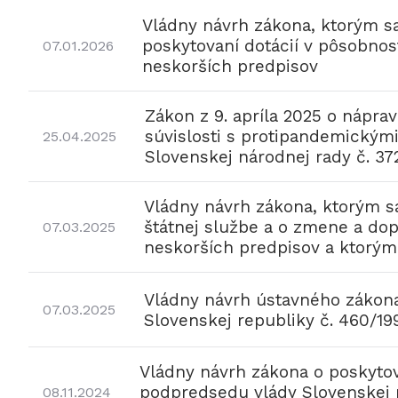
Vládny návrh zákona, ktorým sa
poskytovaní dotácií v pôsobnos
07.01.2026
neskorších predpisov
Zákon z 9. apríla 2025 o nápr
súvislosti s protipandemickým
25.04.2025
Slovenskej národnej rady č. 372
Vládny návrh zákona, ktorým sa
štátnej službe a o zmene a dop
07.03.2025
neskorších predpisov a ktorým
Vládny návrh ústavného zákona
07.03.2025
Slovenskej republiky č. 460/19
Vládny návrh zákona o poskytov
podpredsedu vlády Slovenskej 
08.11.2024