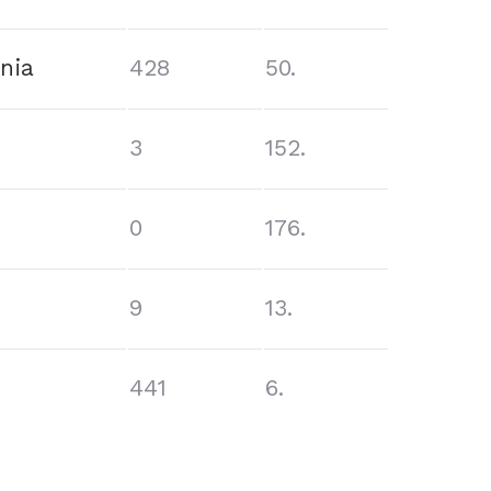
nia
428
50.
3
152.
0
176.
9
13.
441
6.