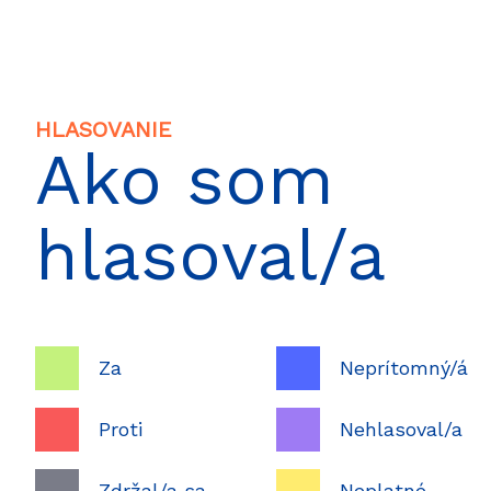
HLASOVANIE
Ako som
hlasoval/a
Za
Neprítomný/á
Proti
Nehlasoval/a
Zdržal/a sa
Neplatné