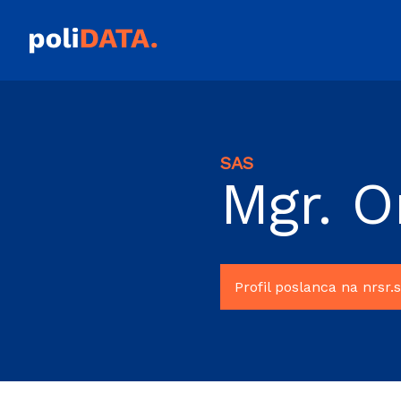
SAS
Mgr. O
Profil poslanca na nrsr.