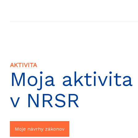
AKTIVITA
Moja aktivita
v NRSR
Moje návrhy zákonov