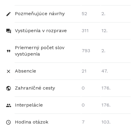
Pozmeňujúce návrhy
52
2.
Vystúpenia v rozprave
311
12.
Priemerný počet slov
793
2.
vystúpenia
Absencie
21
47.
Zahraničné cesty
0
176.
Interpelácie
0
176.
Hodina otázok
7
103.