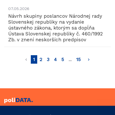
07.05.2026
Návrh skupiny poslancov Národnej rady
Slovenskej republiky na vydanie
ústavného zákona, ktorým sa dopĺňa
Ústava Slovenskej republiky č. 460/1992
Zb. v znení neskorších predpisov
1
2
3
4
5
...
15