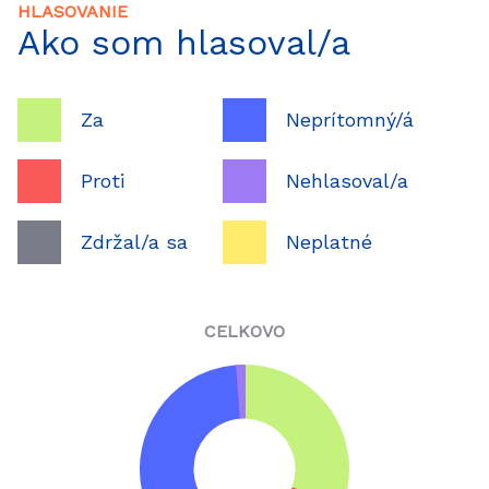
HLASOVANIE
Ako som hlasoval/a
Za
Neprítomný/á
Proti
Nehlasoval/a
Zdržal/a sa
Neplatné
CELKOVO