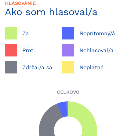
HLASOVANIE
Ako som hlasoval/a
Za
Neprítomný/á
Proti
Nehlasoval/a
Zdržal/a sa
Neplatné
CELKOVO