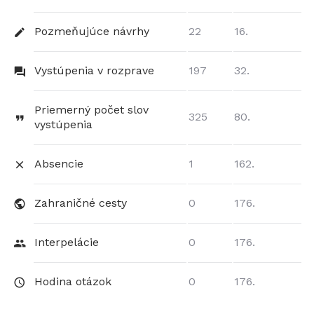
Pozmeňujúce návrhy
22
16.
Vystúpenia v rozprave
197
32.
Priemerný počet slov
325
80.
vystúpenia
Absencie
1
162.
Zahraničné cesty
0
176.
Interpelácie
0
176.
Hodina otázok
0
176.