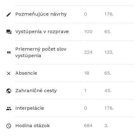
Pozmeňujúce návrhy
0
176.
Vystúpenia v rozprave
100
65.
Priemerný počet slov
224
133.
vystúpenia
Absencie
18
65.
Zahraničné cesty
1
45.
Interpelácie
0
176.
Hodina otázok
684
3.