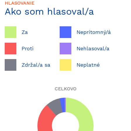
HLASOVANIE
Ako som hlasoval/a
Za
Neprítomný/á
Proti
Nehlasoval/a
Zdržal/a sa
Neplatné
CELKOVO