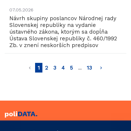
07.05.2026
Návrh skupiny poslancov Národnej rady
Slovenskej republiky na vydanie
ústavného zákona, ktorým sa dopĺňa
Ústava Slovenskej republiky č. 460/1992
Zb. v znení neskorších predpisov
1
2
3
4
5
...
13