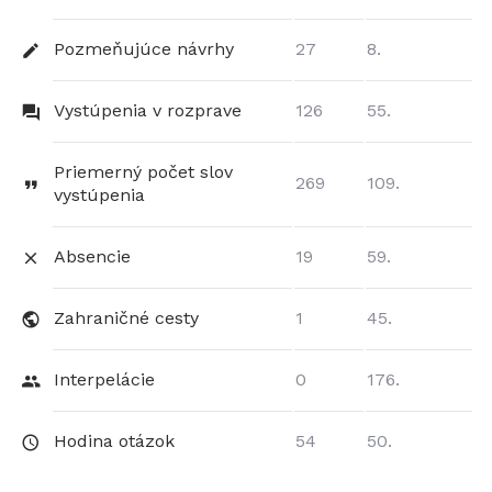
Pozmeňujúce návrhy
27
8.
Vystúpenia v rozprave
126
55.
Priemerný počet slov
269
109.
vystúpenia
Absencie
19
59.
Zahraničné cesty
1
45.
Interpelácie
0
176.
Hodina otázok
54
50.