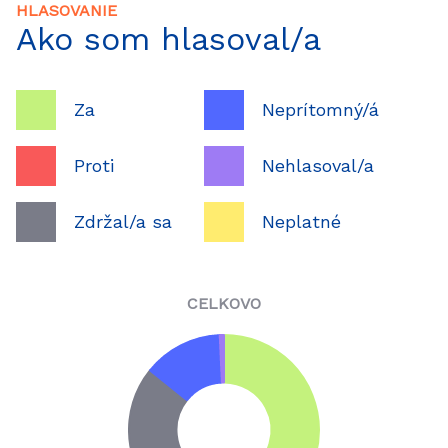
HLASOVANIE
Ako som hlasoval/a
Za
Neprítomný/á
Proti
Nehlasoval/a
Zdržal/a sa
Neplatné
CELKOVO