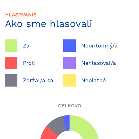
HLASOVANIE
Ako sme hlasovali
Za
Neprítomný/á
Proti
Nehlasoval/a
Zdržal/a sa
Neplatné
CELKOVO