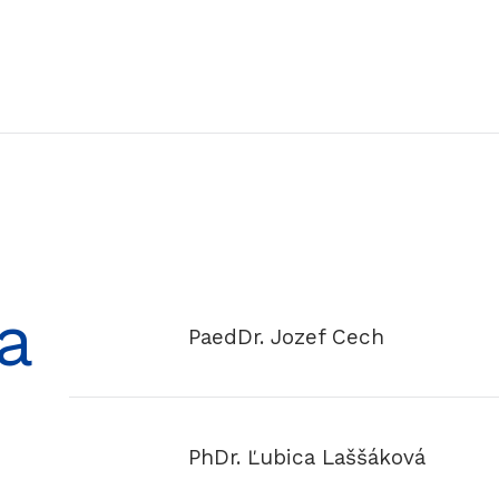
a
PaedDr. Jozef Cech
PhDr. Ľubica Laššáková