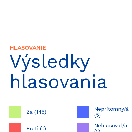
HLASOVANIE
Výsledky
hlasovania
Neprítomný/á
Za (145)
(5)
Nehlasoval/a
Proti (0)
(0)