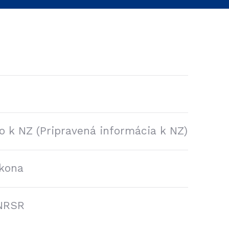
6
o k NZ (Pripravená informácia k NZ)
ákona
 NRSR