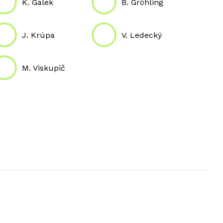
K. Galek
B. Gröhling
J. Krúpa
V. Ledecký
M. Viskupič