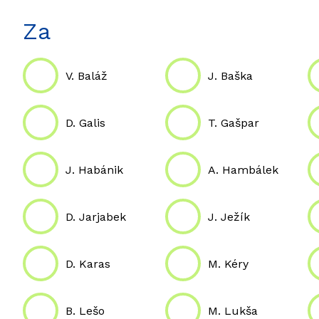
Za
V. Baláž
J. Baška
D. Galis
T. Gašpar
J. Habánik
A. Hambálek
D. Jarjabek
J. Ježík
D. Karas
M. Kéry
B. Lešo
M. Lukša