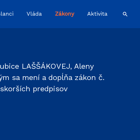
lanci
Vláda
Zákony
Aktivita
Ľubice LAŠŠÁKOVEJ, Aleny
m sa mení a dopĺňa zákon č.
eskorších predpisov