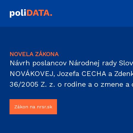
NOVELA ZÁKONA
Návrh poslancov Národnej rady Slo
NOVÁKOVEJ, Jozefa CECHA a Zdenky
36/2005 Z. z. o rodine a o zmene a 
Zákon na nrsr.sk