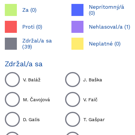
Neprítomný/á
Za (0)
(0)
Proti (0)
Nehlasoval/a (1)
Zdržal/a sa
Neplatné (0)
(39)
Zdržal/a sa
V. Baláž
J. Baška
M. Čavojová
V. Faič
D. Galis
T. Gašpar