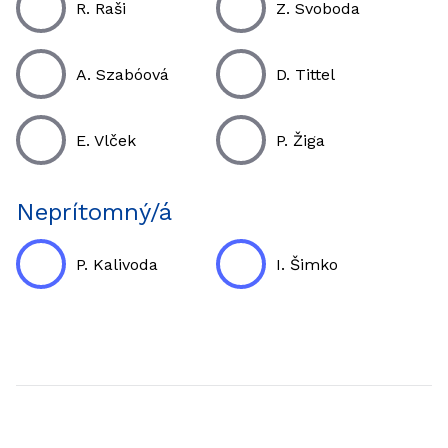
R. Raši
Z. Svoboda
A. Szabóová
D. Tittel
E. Vlček
P. Žiga
Neprítomný/á
P. Kalivoda
I. Šimko