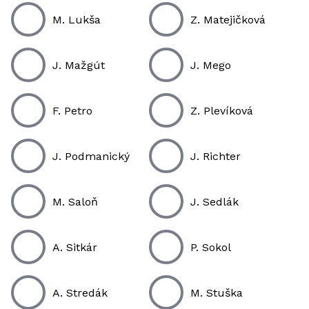
M. Lukša
Z. Matejičková
J. Mažgút
J. Mego
F. Petro
Z. Plevíková
J. Podmanický
J. Richter
M. Saloň
J. Sedlák
A. Sitkár
P. Sokol
A. Stredák
M. Stuška