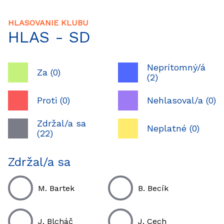
HLASOVANIE KLUBU
HLAS - SD
Neprítomný/á
Za (0)
(2)
Proti (0)
Nehlasoval/a (0)
Zdržal/a sa
Neplatné (0)
(22)
Zdržal/a sa
M. Bartek
B. Becík
J. Blcháč
J. Cech