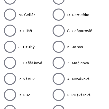
M. Čellár
D. Demečko
R. Eliáš
Š. Gašparovič
J. Hrubý
K. Janas
Ľ. Laššáková
Z. Mačicová
P. Náhlik
A. Nováková
R. Puci
P. Puškárová