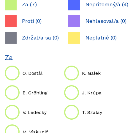
Za (7)
Neprítomný/á (4)
Proti (0)
Nehlasoval/a (0)
Zdržal/a sa (0)
Neplatné (0)
Za
O. Dostál
K. Galek
B. Gröhling
J. Krúpa
V. Ledecký
T. Szalay
M. Viskupič