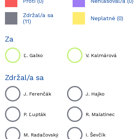
Proti (0)
Nehlasoval/a (0)
Zdržal/a sa
Neplatné (0)
(11)
Za
Ľ. Galko
V. Kalmárová
Zdržal/a sa
J. Ferenčák
J. Hajko
P. Ľupták
R. Malatinec
M. Radačovský
I. Ševčík