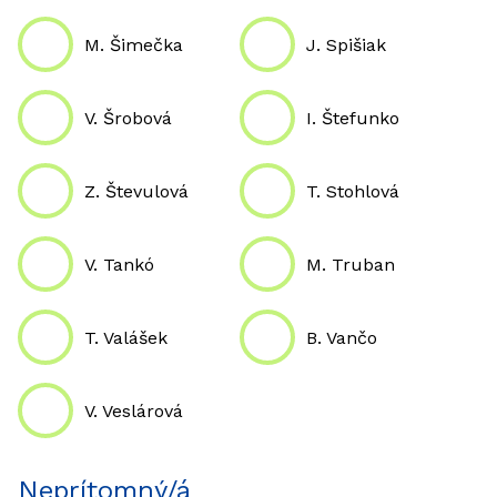
M. Šimečka
J. Spišiak
V. Šrobová
I. Štefunko
Z. Števulová
T. Stohlová
V. Tankó
M. Truban
T. Valášek
B. Vančo
V. Veslárová
Neprítomný/á