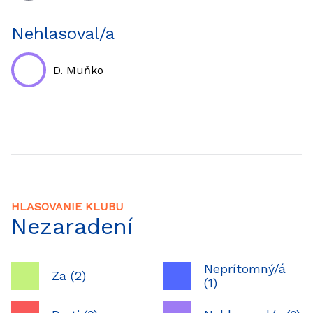
Nehlasoval/a
D. Muňko
HLASOVANIE KLUBU
Nezaradení
Neprítomný/á
Za (2)
(1)