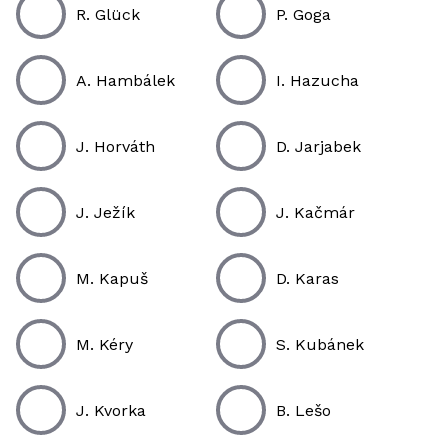
R. Glück
P. Goga
A. Hambálek
I. Hazucha
J. Horváth
D. Jarjabek
J. Ježík
J. Kačmár
M. Kapuš
D. Karas
M. Kéry
S. Kubánek
J. Kvorka
B. Lešo