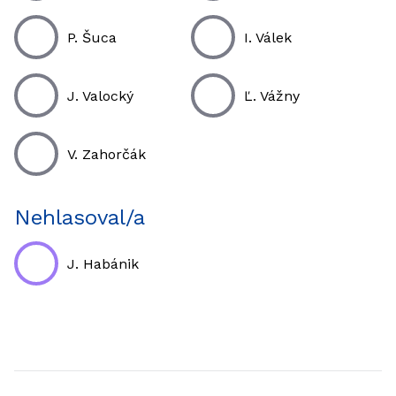
P. Šuca
I. Válek
J. Valocký
Ľ. Vážny
V. Zahorčák
Nehlasoval/a
J. Habánik