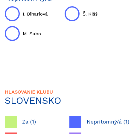
I. Bihariová
Š. Kišš
M. Sabo
HLASOVANIE KLUBU
SLOVENSKO
Za (1)
Neprítomný/á (1)