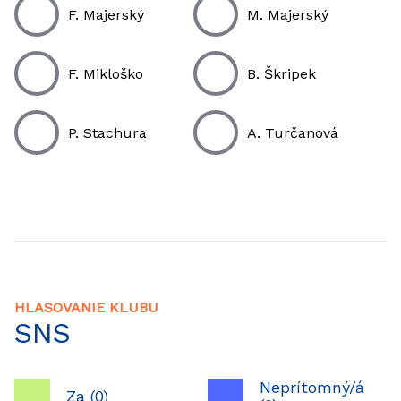
F. Majerský
M. Majerský
F. Mikloško
B. Škripek
P. Stachura
A. Turčanová
HLASOVANIE KLUBU
SNS
Neprítomný/á
Za (0)