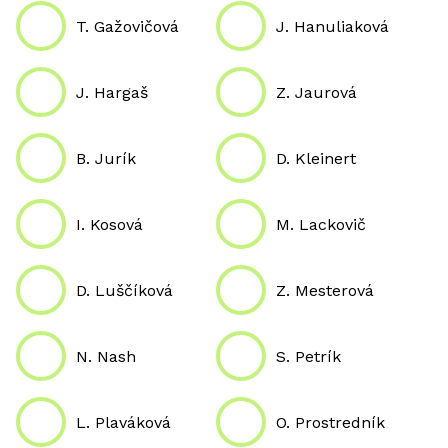
T. Gažovičová
J. Hanuliaková
J. Hargaš
Z. Jaurová
B. Jurík
D. Kleinert
I. Kosová
M. Lackovič
D. Luščíková
Z. Mesterová
N. Nash
S. Petrík
L. Plaváková
O. Prostredník